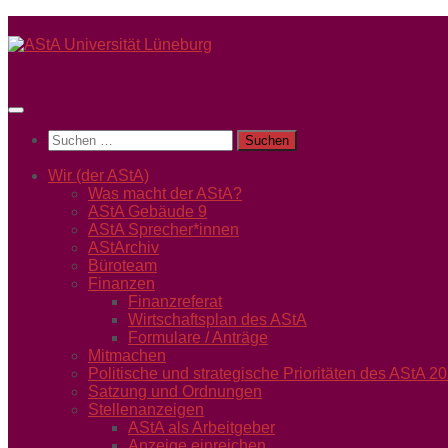
Unter
dem
Inhalt
Suchen
nach:
Wir (der AStA)
Was macht der AStA?
AStA Gebäude 9
AStA Sprecher*innen
AStArchiv
Büroteam
Finanzen
Finanzreferat
Wirtschaftsplan des AStA
Formulare / Anträge
Mitmachen
Politische und strategische Prioritäten des AStA 
Satzung und Ordnungen
Stellenanzeigen
AStA als Arbeitgeber
Anzeige einreichen