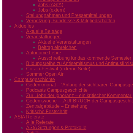
Jobs (AStA)
Jobs (extern)
Stellungnahmen und Pressemitteilungen
Vernetzung, Bündnisse & Mitgliedschaften
Aktuelles
Aktuelle Beiträge
Veranstaltungen
Aktuelle Veranstaltungen
Beitrag einreichen
Autonome Lehre
Ausschreibung für das kommende Semester
Bildungsreihe zu Antisemitismus und Antimuslimi
Coraci-Festival (externe Seite)
Sommer Open Air
Campusgeschichte
Gedenkmonat – “Anfang der sichtbaren Campusgesc
Podcasts Campusgeschichte
Zur Liebe der Ignoranz – ein kritischer Kommentar
Gedenkwoche – „AUFBRUCH der Campusgeschichte
Zentralgebäude – Enstehung
Kritische Festschrift
AStA Referate
Alle Referate
AStA Sitzungen & Protokolle
AntiRa