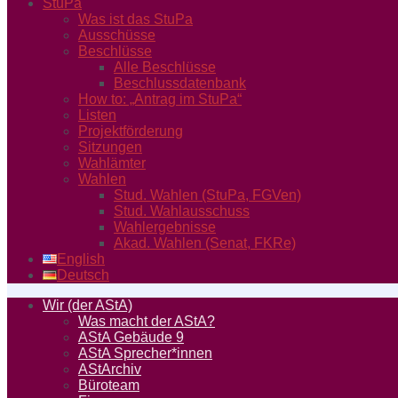
StuPa
Was ist das StuPa
Ausschüsse
Beschlüsse
Alle Beschlüsse
Beschlussdatenbank
How to: „Antrag im StuPa“
Listen
Projektförderung
Sitzungen
Wahlämter
Wahlen
Stud. Wahlen (StuPa, FGVen)
Stud. Wahlausschuss
Wahlergebnisse
Akad. Wahlen (Senat, FKRe)
English
Deutsch
Wir (der AStA)
Was macht der AStA?
AStA Gebäude 9
AStA Sprecher*innen
AStArchiv
Büroteam