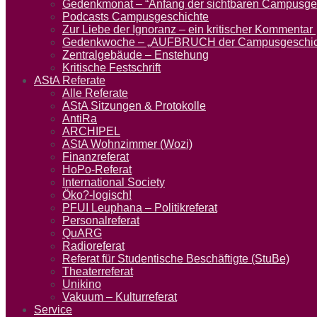
Gedenkmonat – “Anfang der sichtbaren Campusgesc
Podcasts Campusgeschichte
Zur Liebe der Ignoranz – ein kritischer Kommentar
Gedenkwoche – „AUFBRUCH der Campusgeschichte
Zentralgebäude – Enstehung
Kritische Festschrift
AStA Referate
Alle Referate
AStA Sitzungen & Protokolle
AntiRa
ARCHIPEL
AStA Wohnzimmer (Wozi)
Finanzreferat
HoPo-Referat
International Society
Öko?-logisch!
PFUI Leuphana – Politikreferat
Personalreferat
QuARG
Radioreferat
Referat für Studentische Beschäftigte (StuBe)
Theaterreferat
Unikino
Vakuum – Kulturreferat
Service