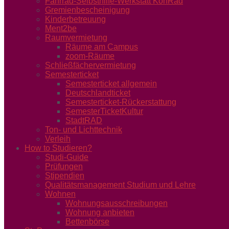
Fahrrad-Selbsthilfe-Werkstatt KonRad
Gremienbescheinigung
Kinderbetreuung
Ment2be
Raumvermietung
Räume am Campus
zoom-Räume
Schließfächervermietung
Semesterticket
Semesterticket allgemein
Deutschlandticket
Semesterticket-Rückerstattung
SemesterTicketKultur
StadtRAD
Ton- und Lichttechnik
Verleih
How to Studieren?
Studi-Guide
Prüfungen
Stipendien
Qualitätsmanagement Studium und Lehre
Wohnen
Wohnungsausschreibungen
Wohnung anbieten
Bettenbörse