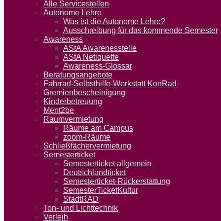
Alle Servicestellen
Autonome Lehre
Was ist die Autonome Lehre?
Ausschreibung für das kommende Semester
Awareness
AStA Awarenesstelle
AStA Netiquette
Awareness-Glossar
Beratungsangebote
Fahrrad-Selbsthilfe-Werkstatt KonRad
Gremienbescheinigung
Kinderbetreuung
Ment2be
Raumvermietung
Räume am Campus
zoom-Räume
Schließfächervermietung
Semesterticket
Semesterticket allgemein
Deutschlandticket
Semesterticket-Rückerstattung
SemesterTicketKultur
StadtRAD
Ton- und Lichttechnik
Verleih