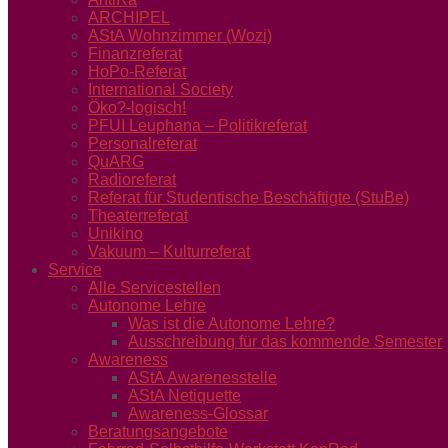
ARCHIPEL
AStA Wohnzimmer (Wozi)
Finanzreferat
HoPo-Referat
International Society
Öko?-logisch!
PFUI Leuphana – Politikreferat
Personalreferat
QuARG
Radioreferat
Referat für Studentische Beschäftigte (StuBe)
Theaterreferat
Unikino
Vakuum – Kulturreferat
Service
Alle Servicestellen
Autonome Lehre
Was ist die Autonome Lehre?
Ausschreibung für das kommende Semester
Awareness
AStA Awarenesstelle
AStA Netiquette
Awareness-Glossar
Beratungsangebote